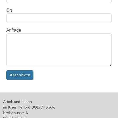
Ort
Anfrage
Arbeit und Leben
im Kreis Herford DGB/VHS e.V.
Kreishausstr. 6