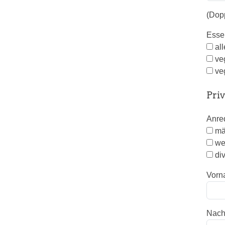
(Dop
Ess
al
ve
ve
Pri
Anr
mä
we
di
Vorn
Nac