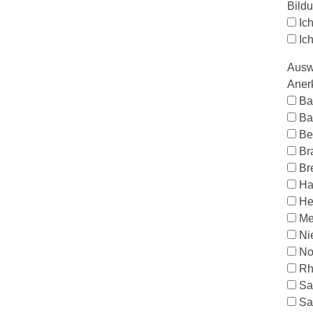
Bild
Ic
Ic
Ausw
Aner
Ba
Ba
Be
Br
Br
Ha
He
Me
Ni
No
Rh
Sa
Sa