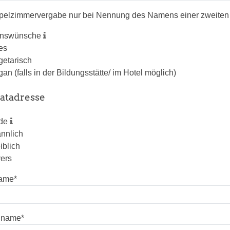
pelzimmervergabe nur bei Nennung des Namens einer zweiten
enswünsche
les
getarisch
gan (falls in der Bildungsstätte/ im Hotel möglich)
vatadresse
ede
nnlich
iblich
vers
ame
*
hname
*