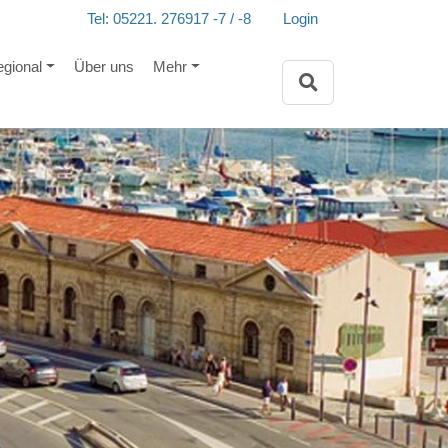
Tel: 05221. 276917 -7 / -8
Login
egional
Über uns
Mehr