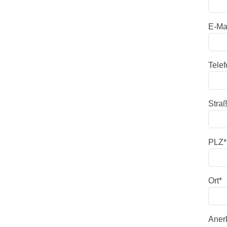
E-Ma
Telef
Stra
PLZ
*
Ort
*
Aner