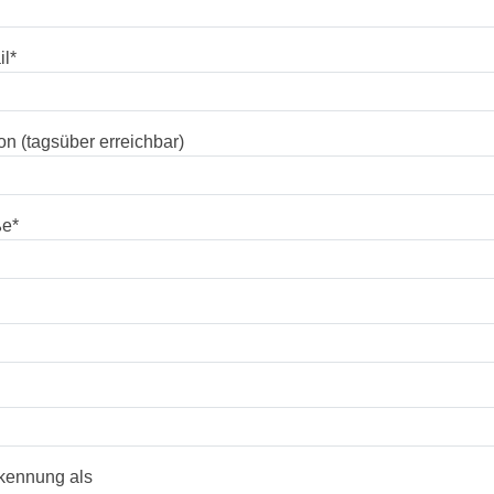
il
*
on (tagsüber erreichbar)
ße
*
kennung als