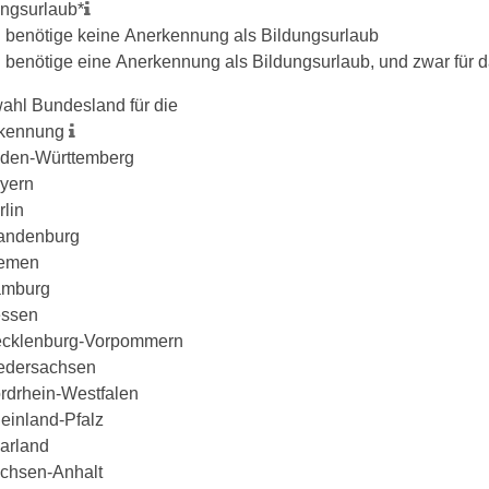
ungsurlaub
*
h benötige keine Anerkennung als Bildungsurlaub
h benötige eine Anerkennung als Bildungsurlaub, und zwar für
ahl Bundesland für die
kennung
den-Württemberg
yern
rlin
andenburg
emen
mburg
ssen
cklenburg-Vorpommern
edersachsen
rdrhein-Westfalen
einland-Pfalz
arland
chsen-Anhalt