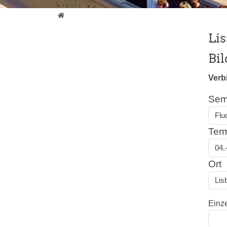
Bildung unterwegs
Li
Bi
Verb
Sem
Ter
Ort
Einz